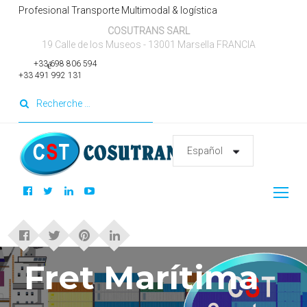
saltar
Profesional Transporte Multimodal & logística
al
COSUTRANS SARL
contenido
19 Calle de los Museos - 13001 Marsella FRANCIA
teléfono inteligente
+33 698 806 594
+33 491 992 131
Buscar:
Facebook
Gorjeo
linkedIn
Youtube
Fret
Marítima
Fret Marítima