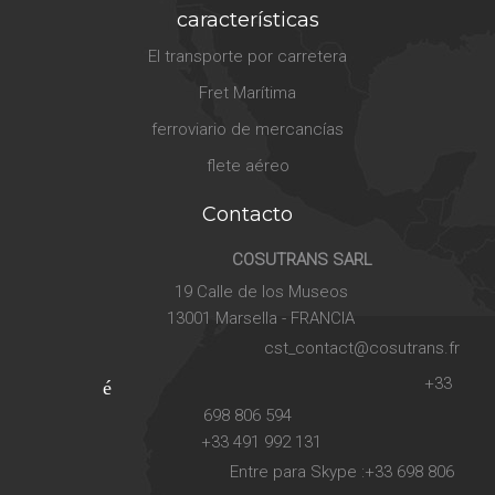
características
El transporte por carretera
Fret Marítima
ferroviario de mercancías
flete aéreo
Contacto
COSUTRANS SARL
lugar
19 Calle de los Museos
13001 Marsella - FRANCIA
cst_contact@cosutrans.fr
computadora
+33
teléfono inteligente
698 806 594
+33 491 992 131
Entre para Skype :+33 698 806
programar